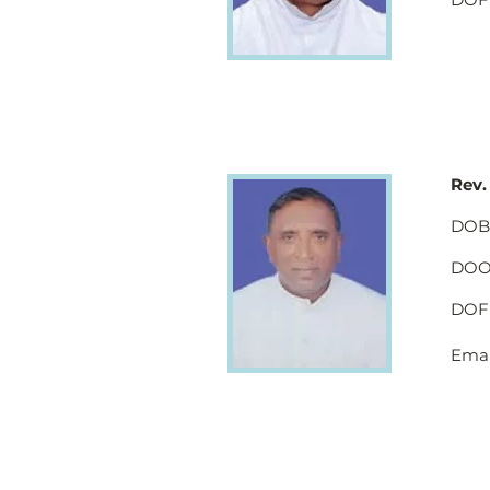
Rev.
DOB 
DOO 
DOF 
Emai