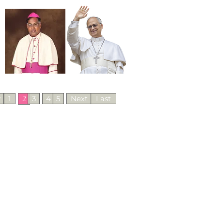
CONTACT
v
1
3
4
5
Next
Last
2