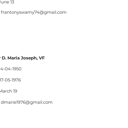
June 13
:
frantonyswamy74@gmail.com
r D. Maria Joseph, VF
14-04-1950
17-05-1976
March 19
:
dmarie1976@gmail.com