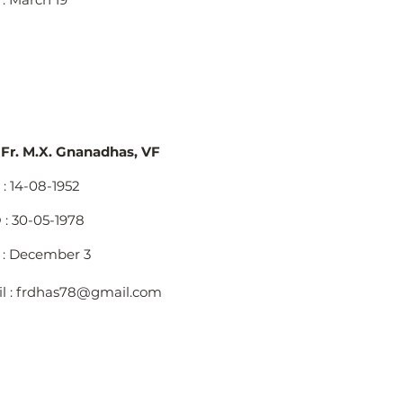
 Fr. M.X. Gnanadhas, VF
: 14-08-1952
: 30-05-1978
: December 3
l :
frdhas78@gmail.com