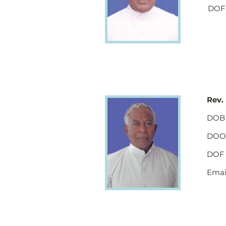
DOF 
Rev.
DOB 
DOO 
DOF 
Emai