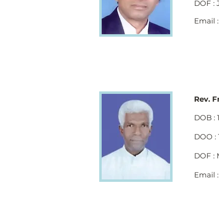
DOF : 
Email 
Rev. F
DOB : 
DOO : 
DOF : 
Email 