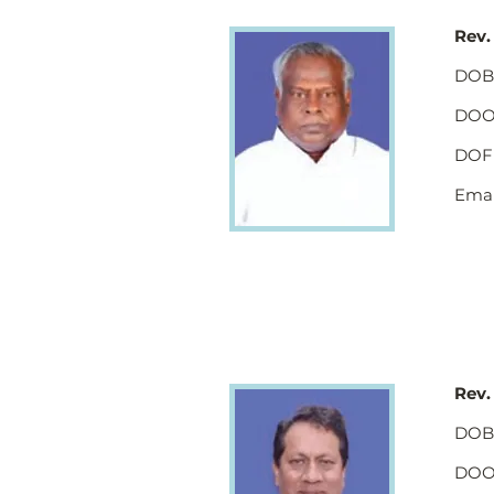
Rev.
DOB 
DOO 
DOF 
Emai
Rev.
DOB 
DOO 