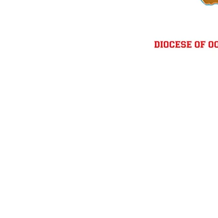
CONTACT :
Bishop’s House
Post Box No. 5,
Wood Cock Road,
St. Mary’s Hill, Udhagamandalam